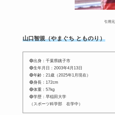
引用元
山口智規（やまぐち とものり）
🔵出身：千葉県銚子市
🔵生年月日：2003年4月13日
🔵年齢：21歳
（2025年1月現在）
🔵身長：172cm
🔵体重：57kg
🔵学歴：早稲田大学
（スポーツ科学部 在学中）