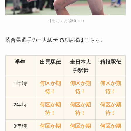
引用元：月陸Online
落合晃選手の三大駅伝での活躍はこちら↓
学年
出雲駅伝
全日本大
箱根駅伝
学駅伝
1年時
何区か期
何区か期
何区か期
待！
待！
待！
2年時
何区か期
何区か期
何区か期
待！
待！
待！
3年時
何区か期
何区か期
何区か期