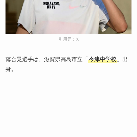
引用元：
X
落合晃選手は、滋賀県高島市立「
今津中学校
」出
身。