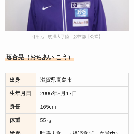
引用元：駒澤大学陸上競技部【公式】
落合晃（おちあい こう）
出身
滋賀県高島市
生年月日
2006年8月17日
身長
165cm
体重
55㎏
学歴
駒澤大学 （経済学部 在学中）