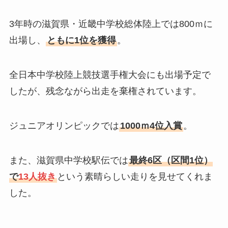
3年時の滋賀県・近畿中学校総体陸上では800ｍに
出場し、
ともに1位を獲得
。
全日本中学校陸上競技選手権大会にも出場予定で
したが、残念ながら出走を棄権されています。
ジュニアオリンピックでは
1000ｍ4位入賞
。
また、滋賀県中学校駅伝では
最終6区（区間1位）
で
13人抜き
という素晴らしい走りを見せてくれま
した。