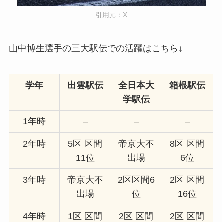
引用元：
X
山中博生選手の三大駅伝での活躍はこちら↓
学年
出雲駅伝
全日本大
箱根駅伝
学駅伝
1年時
–
–
–
2年時
5区 区間
帝京大不
8区 区間
11位
出場
6位
3年時
帝京大不
2区区間6
2区 区間
出場
位
16位
4年時
1区 区間
2区 区間
2区 区間