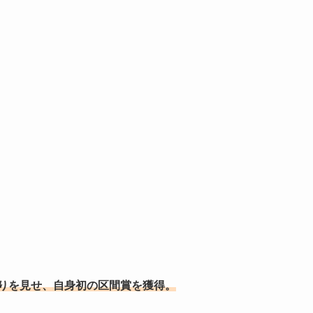
走りを見せ、
自身
初
の
区間賞を獲得。