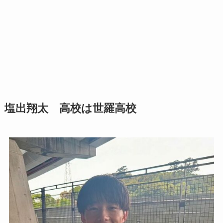
塩出翔太 高校は世羅高校