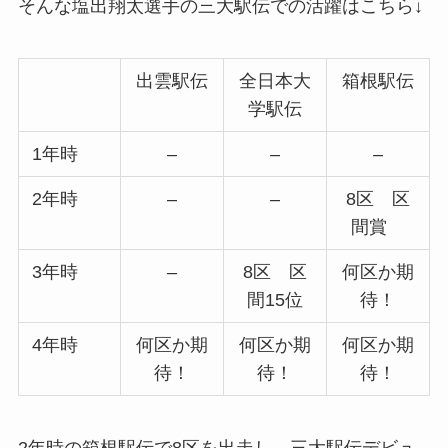
そんな塩出翔太選手の三大駅伝での活躍はこちら↓
出雲駅伝
全日本大
箱根駅伝
学駅伝
1年時
–
–
–
2年時
–
–
8区
区
間
賞
3年時
–
8区 区
何区か期
間15位
待！
4年時
何区か期
何区か期
何区か期
待！
待！
待！