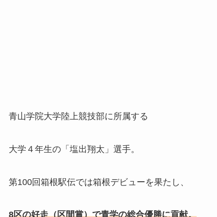
青山学院大学陸上競技部に所属する
大学４年生の「
塩出翔太
」選手。
第100回箱根駅伝では箱根デビューを果たし、
8区の好走（区間賞）で青学の総合優勝に貢献。