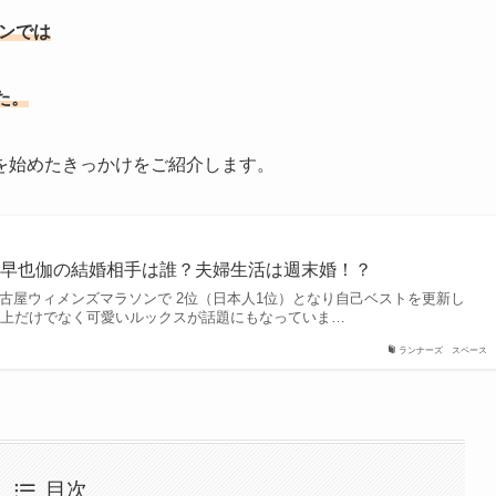
ソンでは
た。
を始めたきっかけをご紹介します。
藤早也伽の結婚相手は誰？夫婦生活は週末婚！？
た名古屋ウィメンズマラソンで 2位（日本人1位）となり自己ベストを更新し
陸上だけでなく可愛いルックスが話題にもなっていま…
ランナーズ スペース
目次