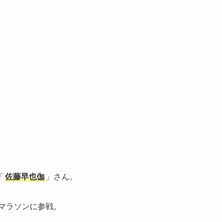
「
佐藤早也伽
」さん。
らマラソンに参戦。